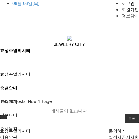
08월 06일(목)
로그인
회원가입
정보찾기
JEWELRY CITY
효성주얼리시티
효성주얼리시티
층별안내
고객후기
Total
0
Posts, Now
1
Page
게시물이 없습니다.
커뮤니티
목록
오시는길
효성주얼리시티
문의하기
이용약관
입점사공지사항