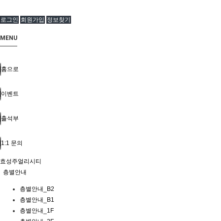
로그인
회원가입
정보찾기
MENU
홈으로
이벤트
출석부
1:1 문의
효성주얼리시티
층별안내
층별안내_B2
층별안내_B1
층별안내_1F