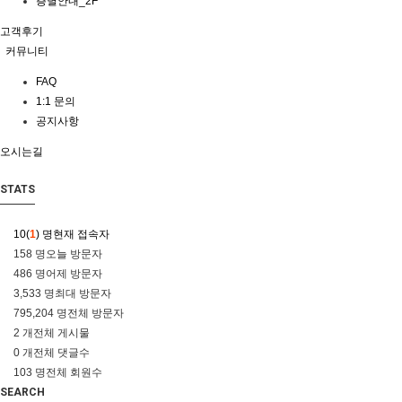
층별안내_2F
고객후기
커뮤니티
FAQ
1:1 문의
공지사항
오시는길
STATS
10(
1
) 명
현재 접속자
158 명
오늘 방문자
486 명
어제 방문자
3,533 명
최대 방문자
795,204 명
전체 방문자
2 개
전체 게시물
0 개
전체 댓글수
103 명
전체 회원수
SEARCH