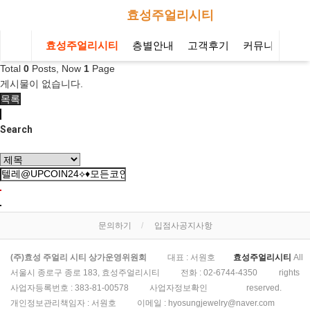
효성주얼리시티
효성주얼리시티
층별안내
고객후기
커뮤니티
오
Total
0
Posts, Now
1
Page
게시물이 없습니다.
목록
Search
문의하기
입점사공지사항
(주)효성 주얼리 시티 상가운영위원회
대표 : 서원호
효성주얼리시티
All
서울시 종로구 종로 183, 효성주얼리시티
전화 :
02-6744-4350
rights
사업자등록번호 :
383-81-00578
사업자정보확인
reserved.
개인정보관리책임자 : 서원호
이메일 :
hyosungjewelry@naver.com