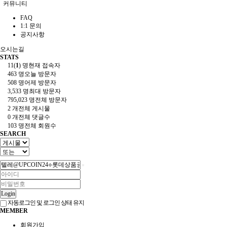
커뮤니티
FAQ
1:1 문의
공지사항
오시는길
STATS
11(
1
) 명
현재 접속자
463 명
오늘 방문자
508 명
어제 방문자
3,533 명
최대 방문자
795,023 명
전체 방문자
2 개
전체 게시물
0 개
전체 댓글수
103 명
전체 회원수
SEARCH
Login
자동로그인 및 로그인 상태 유지
MEMBER
회원가입