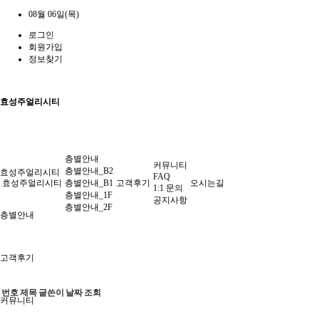
08월 06일(목)
로그인
회원가입
정보찾기
효성주얼리시티
층별안내
커뮤니티
층별안내_B2
효성주얼리시티
FAQ
효성주얼리시티
층별안내_B1
고객후기
오시는길
1:1 문의
층별안내_1F
공지사항
층별안내_2F
층별안내
고객후기
번호
제목
글쓴이
날짜
조회
커뮤니티