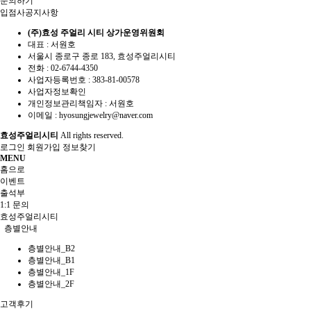
문의하기
입점사공지사항
(주)효성 주얼리 시티 상가운영위원회
대표 : 서원호
서울시 종로구 종로 183, 효성주얼리시티
전화 :
02-6744-4350
사업자등록번호 :
383-81-00578
사업자정보확인
개인정보관리책임자 : 서원호
이메일 :
hyosungjewelry@naver.com
효성주얼리시티
All rights reserved.
로그인
회원가입
정보찾기
MENU
홈으로
이벤트
출석부
1:1 문의
효성주얼리시티
층별안내
층별안내_B2
층별안내_B1
층별안내_1F
층별안내_2F
고객후기