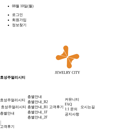
08월 10일(월)
로그인
회원가입
정보찾기
JEWELRY CITY
효성주얼리시티
층별안내
커뮤니티
효성주얼리시티
층별안내_B2
FAQ
효성주얼리시티
층별안내_B1
고객후기
오시는길
1:1 문의
층별안내_1F
층별안내
공지사항
층별안내_2F
고객후기