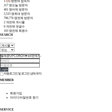
17(
4
) 명
현재 접속자
317 명
오늘 방문자
401 명
어제 방문자
3,533 명
최대 방문자
796,776 명
전체 방문자
2 개
전체 게시물
0 개
전체 댓글수
103 명
전체 회원수
SEARCH
Login
자동로그인 및 로그인 상태 유지
MEMBER
회원가입
아이디/비밀번호 찾기
SERVICE