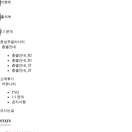
이벤트
출석부
1:1 문의
효성주얼리시티
층별안내
층별안내_B2
층별안내_B1
층별안내_1F
층별안내_2F
고객후기
커뮤니티
FAQ
1:1 문의
공지사항
오시는길
STATS