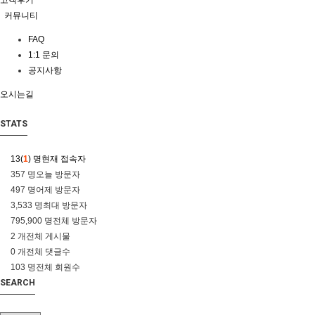
고객후기
커뮤니티
FAQ
1:1 문의
공지사항
오시는길
STATS
13(
1
) 명
현재 접속자
357 명
오늘 방문자
497 명
어제 방문자
3,533 명
최대 방문자
795,900 명
전체 방문자
2 개
전체 게시물
0 개
전체 댓글수
103 명
전체 회원수
SEARCH