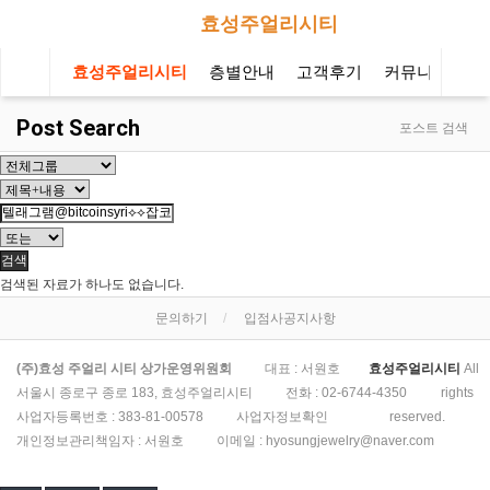
효성주얼리시티
효성주얼리시티
층별안내
고객후기
커뮤니티
오
Post Search
포스트 검색
검색
검색된 자료가 하나도 없습니다.
문의하기
입점사공지사항
(주)효성 주얼리 시티 상가운영위원회
대표 : 서원호
효성주얼리시티
All
서울시 종로구 종로 183, 효성주얼리시티
전화 :
02-6744-4350
rights
사업자등록번호 :
383-81-00578
사업자정보확인
reserved.
개인정보관리책임자 : 서원호
이메일 :
hyosungjewelry@naver.com