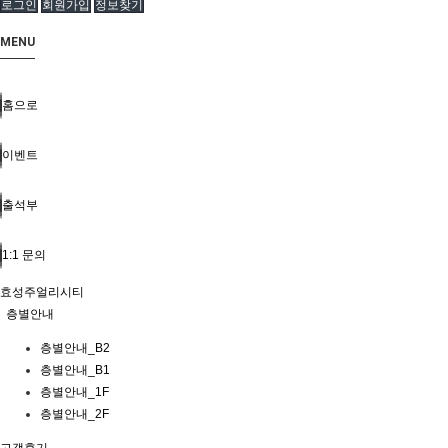
로그인
회원가입
정보찾기
MENU
홈으로
이벤트
출석부
1:1 문의
효성주얼리시티
층별안내
층별안내_B2
층별안내_B1
층별안내_1F
층별안내_2F