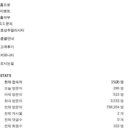
홈으로
이벤트
출석부
1:1 문의
효성주얼리시티
층별안내
고객후기
커뮤니티
오시는길
STATS
현재 접속자
15(
2
) 명
오늘 방문자
296 명
어제 방문자
515 명
최대 방문자
3,533 명
전체 방문자
796,354 명
전체 게시물
2 개
전체 댓글수
0 개
전체 회원수
103 명