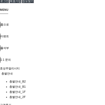
로그인
회원가입
정보찾기
MENU
홈으로
이벤트
출석부
1:1 문의
효성주얼리시티
층별안내
층별안내_B2
층별안내_B1
층별안내_1F
층별안내_2F