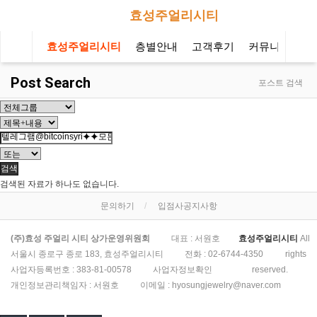
효성주얼리시티
효성주얼리시티
층별안내
고객후기
커뮤니티
오
Post Search
포스트 검색
검색
검색된 자료가 하나도 없습니다.
문의하기
입점사공지사항
(주)효성 주얼리 시티 상가운영위원회
대표 : 서원호
효성주얼리시티
All
서울시 종로구 종로 183, 효성주얼리시티
전화 :
02-6744-4350
rights
사업자등록번호 :
383-81-00578
사업자정보확인
reserved.
개인정보관리책임자 : 서원호
이메일 :
hyosungjewelry@naver.com