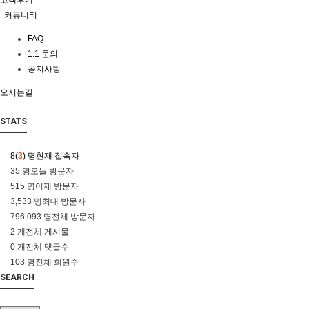
고객후기
커뮤니티
FAQ
1:1 문의
공지사항
오시는길
STATS
8(
3
) 명
현재 접속자
35 명
오늘 방문자
515 명
어제 방문자
3,533 명
최대 방문자
796,093 명
전체 방문자
2 개
전체 게시물
0 개
전체 댓글수
103 명
전체 회원수
SEARCH