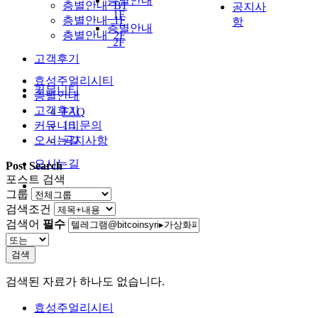
층별안내
층별안내_B1
공지사
_1F
층별안내_1F
항
층별안내
층별안내_2F
_2F
고객후기
효성주얼리시티
커뮤니티
층별안내
고객후기
FAQ
커뮤니티
1:1 문의
오시는길
공지사항
오시는길
Post Search
포스트 검색
그룹
검색조건
검색어
필수
검색
검색된 자료가 하나도 없습니다.
효성주얼리시티