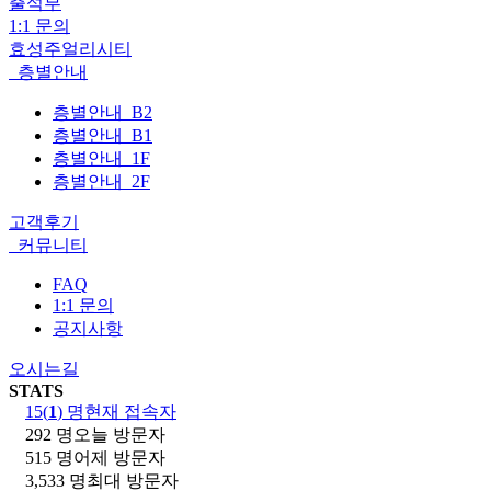
출석부
1:1 문의
효성주얼리시티
층별안내
층별안내_B2
층별안내_B1
층별안내_1F
층별안내_2F
고객후기
커뮤니티
FAQ
1:1 문의
공지사항
오시는길
STATS
15(
1
) 명
현재 접속자
292 명
오늘 방문자
515 명
어제 방문자
3,533 명
최대 방문자