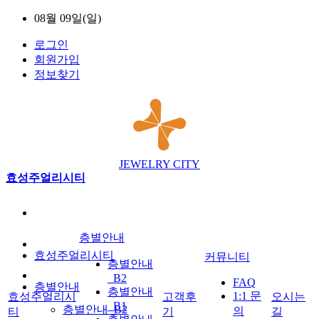
08월 09일(일)
로그인
회원가입
정보찾기
JEWELRY CITY
효성주얼리시티
층별안내
효성주얼리시티
커뮤니티
층별안내
_B2
FAQ
층별안내
층별안내
1:1 문
효성주얼리시
고객후
오시는
_B1
층별안내_B2
의
티
기
길