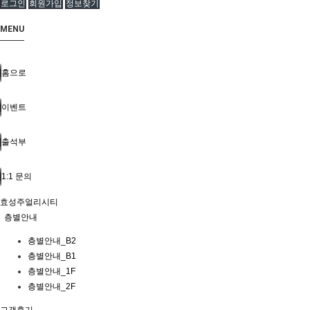
로그인
회원가입
정보찾기
MENU
홈으로
이벤트
출석부
1:1 문의
효성주얼리시티
층별안내
층별안내_B2
층별안내_B1
층별안내_1F
층별안내_2F