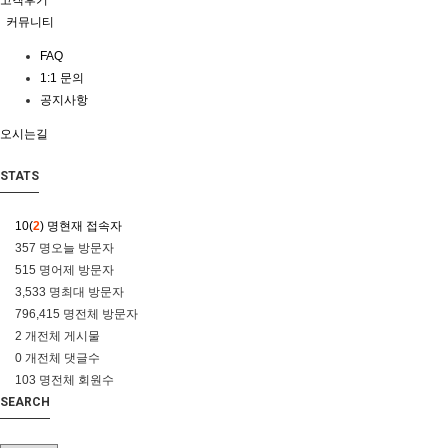
고객후기
커뮤니티
FAQ
1:1 문의
공지사항
오시는길
STATS
10(
2
) 명
현재 접속자
357 명
오늘 방문자
515 명
어제 방문자
3,533 명
최대 방문자
796,415 명
전체 방문자
2 개
전체 게시물
0 개
전체 댓글수
103 명
전체 회원수
SEARCH