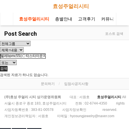
효성주얼리시티
효성주얼리시티
층별안내
고객후기
커뮤니티
오
Post Search
포스트 검색
검색
검색된 자료가 하나도 없습니다.
문의하기
입점사공지사항
(주)효성 주얼리 시티 상가운영위원회
대표 : 서원호
효성주얼리시티
All
서울시 종로구 종로 183, 효성주얼리시티
전화 :
02-6744-4350
rights
사업자등록번호 :
383-81-00578
사업자정보확인
reserved.
개인정보관리책임자 : 서원호
이메일 :
hyosungjewelry@naver.com