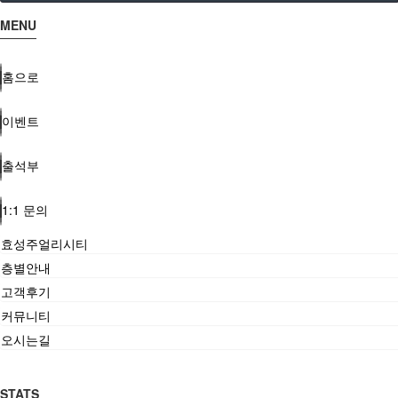
MENU
홈으로
이벤트
출석부
1:1 문의
효성주얼리시티
층별안내
고객후기
커뮤니티
오시는길
STATS