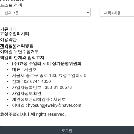
포스트 검색
고객후기
커뮤니티
효성주얼리시티
이용약관
개인정보처리방침
오시는길
이메일 무단수집거부
책임의 한계와 법적고지
(주)효성 주얼리 시티 상가운영위원회
대표 : 서원호
서울시 종로구 종로 183, 효성주얼리시티
전화 :
02-6744-4350
사업자등록번호 :
383-81-00578
사업자정보확인
개인정보관리책임자 : 서원호
이메일 :
hyosungjewelry@naver.com
효성주얼리시티
All rights reserved.
로그인