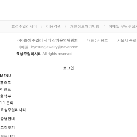
효성주얼리시티
이용약관
개인정보처리방침
이메일 무단수집
(주)효성 주얼리 시티 상가운영위원회
대표 : 서원호
서울시 종로
이메일 :
hyosungjewelry@naver.com
효성주얼리시티
All rights reserved.
로그인
MENU
홈으로
이벤트
출석부
1:1 문의
효성주얼리시티
층별안내
고객후기
커뮤니티