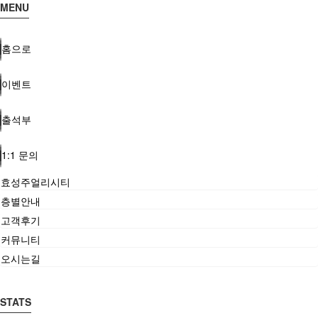
MENU
홈으로
이벤트
출석부
1:1 문의
효성주얼리시티
층별안내
고객후기
커뮤니티
오시는길
STATS