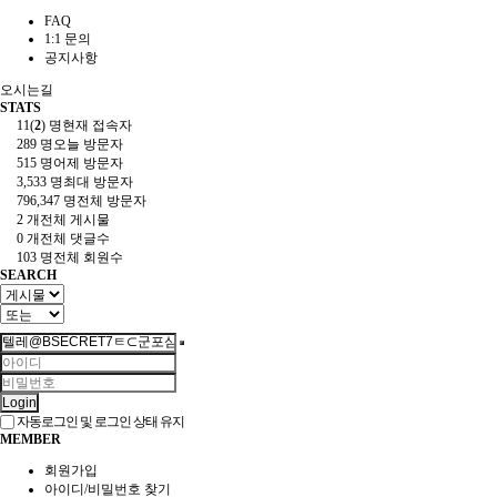
FAQ
1:1 문의
공지사항
오시는길
STATS
11(
2
) 명
현재 접속자
289 명
오늘 방문자
515 명
어제 방문자
3,533 명
최대 방문자
796,347 명
전체 방문자
2 개
전체 게시물
0 개
전체 댓글수
103 명
전체 회원수
SEARCH
Login
자동로그인 및 로그인 상태 유지
MEMBER
회원가입
아이디/비밀번호 찾기