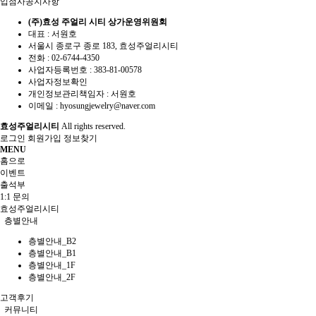
입점사공지사항
(주)효성 주얼리 시티 상가운영위원회
대표 : 서원호
서울시 종로구 종로 183, 효성주얼리시티
전화 :
02-6744-4350
사업자등록번호 :
383-81-00578
사업자정보확인
개인정보관리책임자 : 서원호
이메일 :
hyosungjewelry@naver.com
효성주얼리시티
All rights reserved.
로그인
회원가입
정보찾기
MENU
홈으로
이벤트
출석부
1:1 문의
효성주얼리시티
층별안내
층별안내_B2
층별안내_B1
층별안내_1F
층별안내_2F
고객후기
커뮤니티