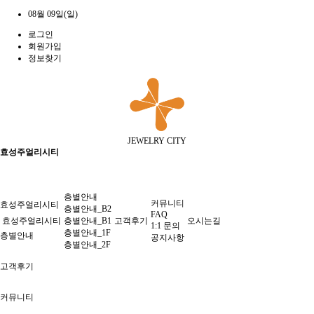
08월 09일(일)
로그인
회원가입
정보찾기
JEWELRY CITY
효성주얼리시티
층별안내
커뮤니티
효성주얼리시티
층별안내_B2
FAQ
효성주얼리시티
층별안내_B1
고객후기
오시는길
1:1 문의
층별안내_1F
층별안내
공지사항
층별안내_2F
고객후기
커뮤니티