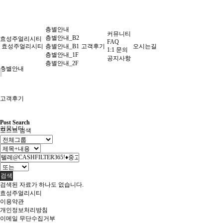
층별안내
커뮤니티
층별안내_B2
효성주얼리시티
FAQ
효성주얼리시티
층별안내_B1
고객후기
오시는길
1:1 문의
층별안내_1F
공지사항
층별안내_2F
층별안내
고객후기
Post Search
커뮤니티
포스트 검색
오시는길
검색
검색된 자료가 하나도 없습니다.
효성주얼리시티
이용약관
개인정보처리방침
이메일 무단수집거부