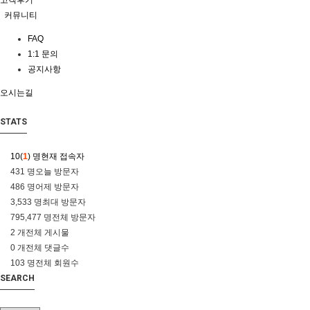
고객후기
커뮤니티
FAQ
1:1 문의
공지사항
오시는길
STATS
10(
1
) 명
현재 접속자
431 명
오늘 방문자
486 명
어제 방문자
3,533 명
최대 방문자
795,477 명
전체 방문자
2 개
전체 게시물
0 개
전체 댓글수
103 명
전체 회원수
SEARCH