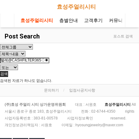
효성주얼리시티
효성주얼리시티
층별안내
고객후기
커뮤니티
오
Post Search
포스트 검색
검색
검색된 자료가 하나도 없습니다.
문의하기
입점사공지사항
(주)효성 주얼리 시티 상가운영위원회
대표 : 서원호
효성주얼리시티
All
서울시 종로구 종로 183, 효성주얼리시티
전화 :
02-6744-4350
rights
사업자등록번호 :
383-81-00578
사업자정보확인
reserved.
개인정보관리책임자 : 서원호
이메일 :
hyosungjewelry@naver.com