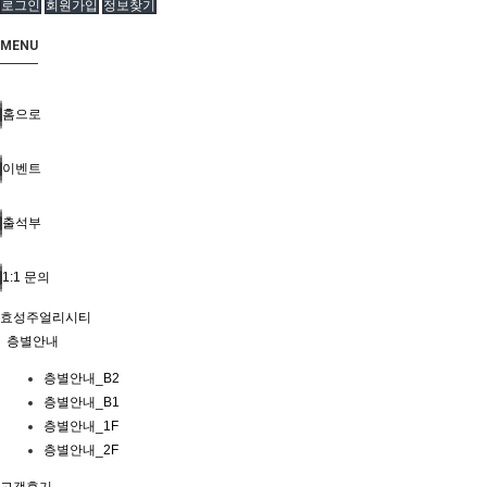
로그인
회원가입
정보찾기
MENU
홈으로
이벤트
출석부
1:1 문의
효성주얼리시티
층별안내
층별안내_B2
층별안내_B1
층별안내_1F
층별안내_2F