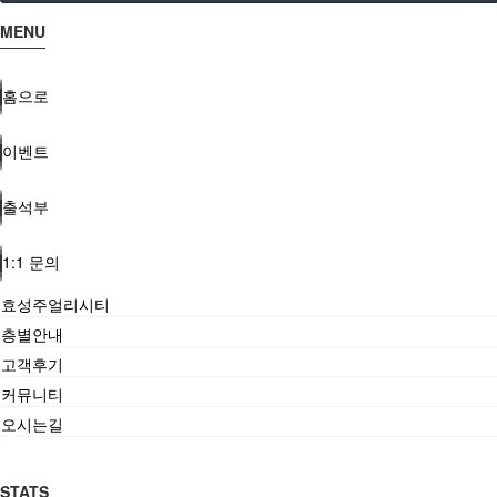
MENU
홈으로
이벤트
출석부
1:1 문의
효성주얼리시티
층별안내
고객후기
커뮤니티
오시는길
STATS