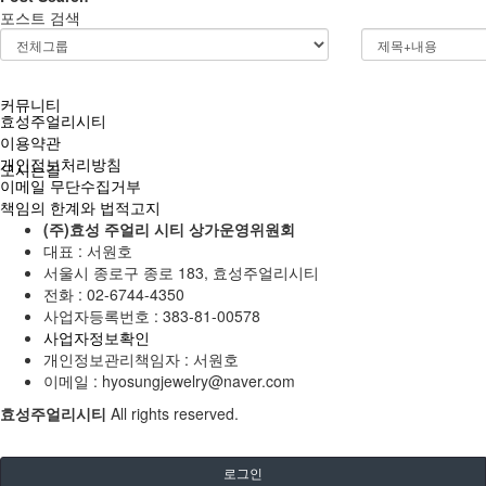
포스트 검색
고객후기
커뮤니티
효성주얼리시티
이용약관
개인정보처리방침
오시는길
이메일 무단수집거부
책임의 한계와 법적고지
(주)효성 주얼리 시티 상가운영위원회
대표 : 서원호
서울시 종로구 종로 183, 효성주얼리시티
전화 :
02-6744-4350
사업자등록번호 :
383-81-00578
사업자정보확인
개인정보관리책임자 : 서원호
이메일 :
hyosungjewelry@naver.com
효성주얼리시티
All rights reserved.
로그인