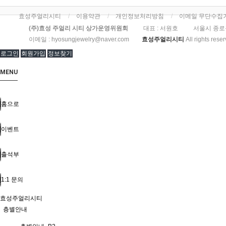
효성주얼리시티
이용약관
개인정보처리방침
이메일 무단수집
(주)효성 주얼리 시티 상가운영위원회
대표 : 서원호
서울시 종로
이메일 :
hyosungjewelry@naver.com
효성주얼리시티
All rights rese
로그인
회원가입
정보찾기
MENU
홈으로
이벤트
출석부
1:1 문의
효성주얼리시티
층별안내