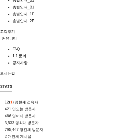
층별안내_B2
층별안내_B1
층별안내_1F
층별안내_2F
고객후기
커뮤니티
FAQ
1:1 문의
공지사항
오시는길
STATS
12(
1
) 명
현재 접속자
421 명
오늘 방문자
486 명
어제 방문자
3,533 명
최대 방문자
795,467 명
전체 방문자
2 개
전체 게시물