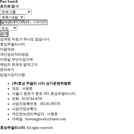
Post Search
오시는길
포스트 검색
검색
검색된 자료가 하나도 없습니다.
효성주얼리시티
이용약관
개인정보처리방침
이메일 무단수집거부
책임의 한계와 법적고지
문의하기
입점사공지사항
(주)효성 주얼리 시티 상가운영위원회
대표 : 서원호
서울시 종로구 종로 183, 효성주얼리시티
전화 :
02-6744-4350
사업자등록번호 :
383-81-00578
사업자정보확인
개인정보관리책임자 : 서원호
이메일 :
hyosungjewelry@naver.com
효성주얼리시티
All rights reserved.