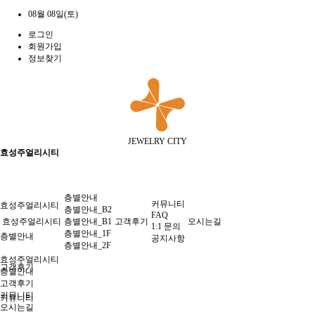
08월 08일(토)
로그인
회원가입
정보찾기
JEWELRY CITY
효성주얼리시티
층별안내
커뮤니티
효성주얼리시티
층별안내_B2
FAQ
효성주얼리시티
층별안내_B1
고객후기
오시는길
1:1 문의
층별안내_1F
층별안내
공지사항
층별안내_2F
효성주얼리시티
고객후기
층별안내
고객후기
커뮤니티
커뮤니티
오시는길