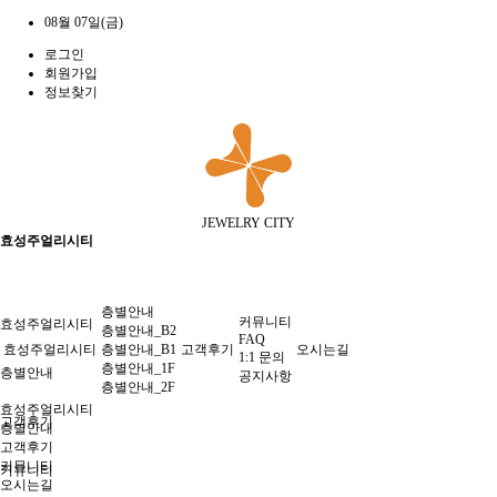
08월 07일(금)
로그인
회원가입
정보찾기
JEWELRY CITY
효성주얼리시티
층별안내
커뮤니티
효성주얼리시티
층별안내_B2
FAQ
효성주얼리시티
층별안내_B1
고객후기
오시는길
1:1 문의
층별안내_1F
층별안내
공지사항
층별안내_2F
효성주얼리시티
고객후기
층별안내
고객후기
커뮤니티
커뮤니티
오시는길