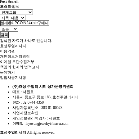
Post Search
오시는길
포스트 검색
검색
검색된 자료가 하나도 없습니다.
효성주얼리시티
이용약관
개인정보처리방침
이메일 무단수집거부
책임의 한계와 법적고지
문의하기
입점사공지사항
(주)효성 주얼리 시티 상가운영위원회
대표 : 서원호
서울시 종로구 종로 183, 효성주얼리시티
전화 :
02-6744-4350
사업자등록번호 :
383-81-00578
사업자정보확인
개인정보관리책임자 : 서원호
이메일 :
hyosungjewelry@naver.com
효성주얼리시티
All rights reserved.