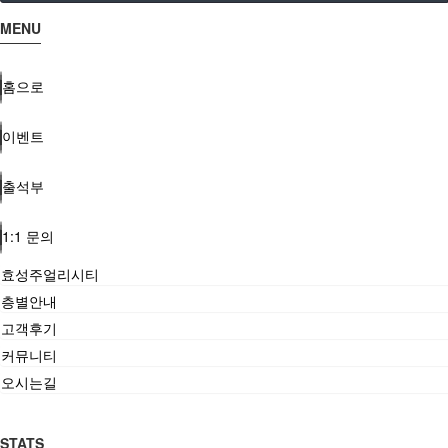
MENU
홈으로
이벤트
출석부
1:1 문의
효성주얼리시티
층별안내
고객후기
커뮤니티
오시는길
STATS