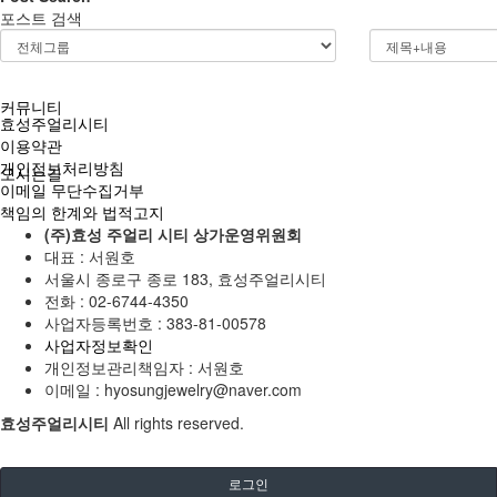
포스트 검색
고객후기
커뮤니티
효성주얼리시티
이용약관
개인정보처리방침
오시는길
이메일 무단수집거부
책임의 한계와 법적고지
(주)효성 주얼리 시티 상가운영위원회
대표 : 서원호
서울시 종로구 종로 183, 효성주얼리시티
전화 :
02-6744-4350
사업자등록번호 :
383-81-00578
사업자정보확인
개인정보관리책임자 : 서원호
이메일 :
hyosungjewelry@naver.com
효성주얼리시티
All rights reserved.
로그인