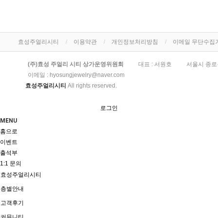
효성주얼리시티
이용약관
개인정보처리방침
이메일 무단수집
(주)효성 주얼리 시티 상가운영위원회
대표 : 서원호
서울시 종로
이메일 :
hyosungjewelry@naver.com
효성주얼리시티
All rights reserved.
로그인
MENU
홈으로
이벤트
출석부
1:1 문의
효성주얼리시티
층별안내
고객후기
커뮤니티