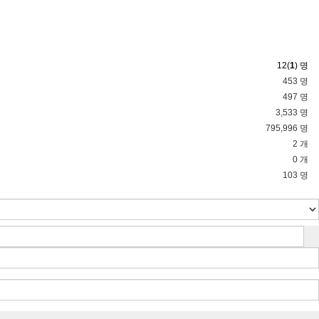
12(
1
) 명
453 명
497 명
3,533 명
795,996 명
2 개
0 개
103 명