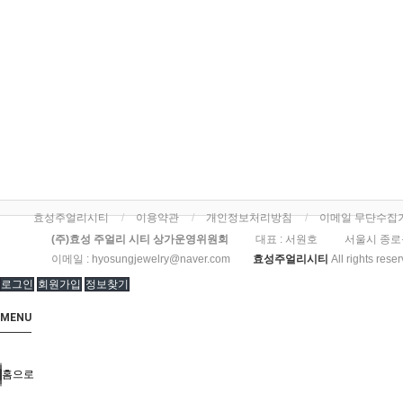
효성주얼리시티
이용약관
개인정보처리방침
이메일 무단수집
(주)효성 주얼리 시티 상가운영위원회
대표 : 서원호
서울시 종로
이메일 :
hyosungjewelry@naver.com
효성주얼리시티
All rights rese
로그인
회원가입
정보찾기
MENU
홈으로