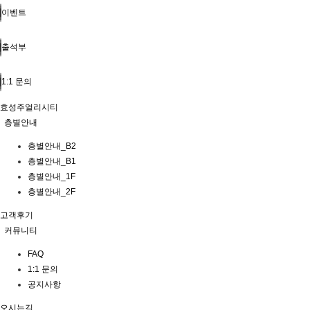
이벤트
출석부
1:1 문의
효성주얼리시티
층별안내
층별안내_B2
층별안내_B1
층별안내_1F
층별안내_2F
고객후기
커뮤니티
FAQ
1:1 문의
공지사항
오시는길