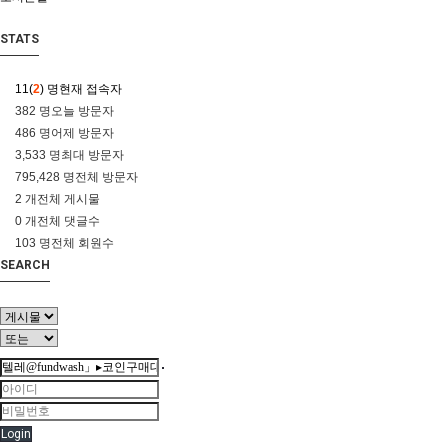
STATS
11(
2
) 명
현재 접속자
382 명
오늘 방문자
486 명
어제 방문자
3,533 명
최대 방문자
795,428 명
전체 방문자
2 개
전체 게시물
0 개
전체 댓글수
103 명
전체 회원수
SEARCH
Login