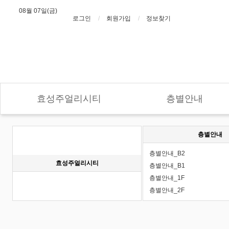
08월 07일(금)
로그인
회원가입
정보찾기
효성주얼리시티
층별안내
층별안내
층별안내_B2
효성주얼리시티
층별안내_B1
층별안내_1F
층별안내_2F