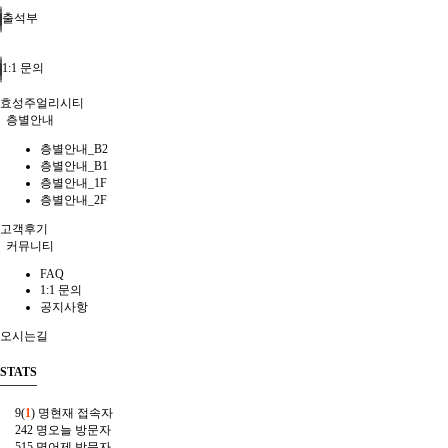
출석부
1:1 문의
효성주얼리시티
층별안내
층별안내_B2
층별안내_B1
층별안내_1F
층별안내_2F
고객후기
커뮤니티
FAQ
1:1 문의
공지사항
오시는길
STATS
9(
1
) 명
현재 접속자
242 명
오늘 방문자
515 명
어제 방문자