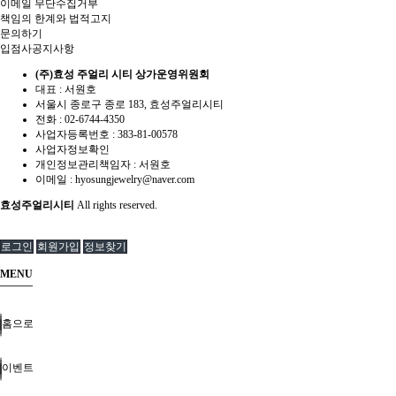
이메일 무단수집거부
책임의 한계와 법적고지
문의하기
입점사공지사항
(주)효성 주얼리 시티 상가운영위원회
대표 : 서원호
서울시 종로구 종로 183, 효성주얼리시티
전화 :
02-6744-4350
사업자등록번호 :
383-81-00578
사업자정보확인
개인정보관리책임자 : 서원호
이메일 :
hyosungjewelry@naver.com
효성주얼리시티
All rights reserved.
로그인
회원가입
정보찾기
MENU
홈으로
이벤트