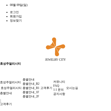
08월 09일(일)
로그인
회원가입
정보찾기
JEWELRY CITY
효성주얼리시티
층별안내
커뮤니티
효성주얼리시티
층별안내_B2
FAQ
효성주얼리시티
층별안내_B1
고객후기
오시는길
1:1 문의
층별안내_1F
층별안내
공지사항
층별안내_2F
고객후기